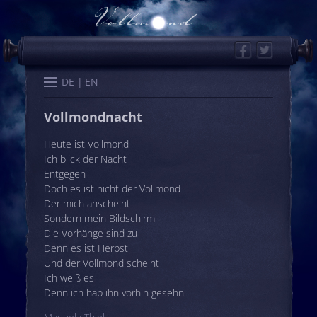
Facebook
Twitter
Start
Kalender
Memo
Wissen
Worte
Karten
DE
EN
Vollmondnacht
Heute ist Vollmond
Ich blick der Nacht
Entgegen
Doch es ist nicht der Vollmond
Der mich anscheint
Sondern mein Bildschirm
Die Vorhänge sind zu
Denn es ist Herbst
Und der Vollmond scheint
Ich weiß es
Denn ich hab ihn vorhin gesehn