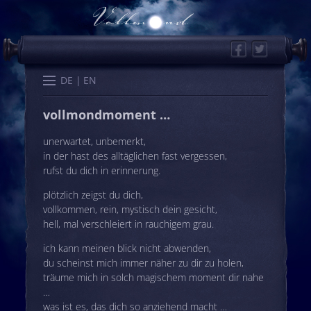
Facebook
Twitter
Start
Kalender
Memo
Wissen
Worte
Karten
DE
EN
vollmondmoment …
unerwartet, unbemerkt,
in der hast des alltäglichen fast vergessen,
rufst du dich in erinnerung.
plötzlich zeigst du dich,
vollkommen, rein, mystisch dein gesicht,
hell, mal verschleiert in rauchigem grau.
ich kann meinen blick nicht abwenden,
du scheinst mich immer näher zu dir zu holen,
träume mich in solch magischem moment dir nahe
…
was ist es, das dich so anziehend macht …