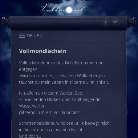
Facebook
Twitter
Start
Kalender
Memo
Wissen
Worte
Karten
DE
EN
Vollmondlächeln
Vollen Mondenmundes lächelst du mir rund
entgegen,
zwischen dunklen, schwarzen Wolkenbergen
tauchst du mein Leben in silberne Sinnlichkeit.
Ich, allein an diesem Walden See,
schweifenden Blickes über sanft wogende
Wasserwellen,
glitzernd in ihrem Vollmondtanz.
Schattenbeladene, windlose Stille bewegt mich,
in dieser endlos einsamen Nacht.
Und doch…