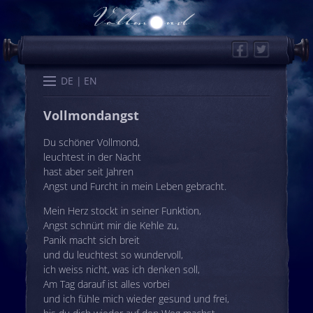
Facebook
Twitter
Start
Kalender
Memo
Wissen
Worte
Karten
DE
EN
Vollmondangst
Du schöner Vollmond,
leuchtest in der Nacht
hast aber seit Jahren
Angst und Furcht in mein Leben gebracht.
Mein Herz stockt in seiner Funktion,
Angst schnürt mir die Kehle zu,
Panik macht sich breit
und du leuchtest so wundervoll,
ich weiss nicht, was ich denken soll,
Am Tag darauf ist alles vorbei
und ich fühle mich wieder gesund und frei,