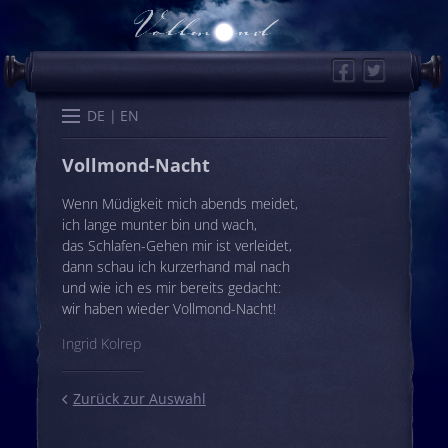
Facebook
Twitter
Start
Kalender
Memo
Wissen
Worte
Karten
DE
EN
Vollmond-Nacht
Wenn Müdigkeit mich abends meidet,
ich lange munter bin und wach,
das Schlafen-Gehen mir ist verleidet,
dann schau ich kurzerhand mal nach
und wie ich es mir bereits gedacht:
wir haben wieder Vollmond-Nacht!
Ingrid Kolrep
Zurück zur Auswahl