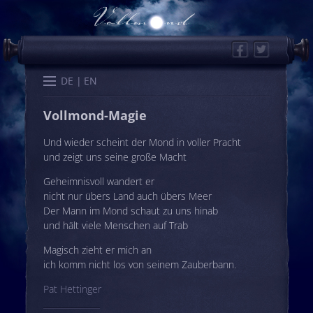
Facebook
Twitter
Start
Kalender
Memo
Wissen
Worte
Karten
DE
EN
Vollmond-Magie
Und wieder scheint der Mond in voller Pracht
und zeigt uns seine große Macht
Geheimnisvoll wandert er
nicht nur übers Land auch übers Meer
Der Mann im Mond schaut zu uns hinab
und hält viele Menschen auf Trab
Magisch zieht er mich an
ich komm nicht los von seinem Zauberbann.
Pat Hettinger