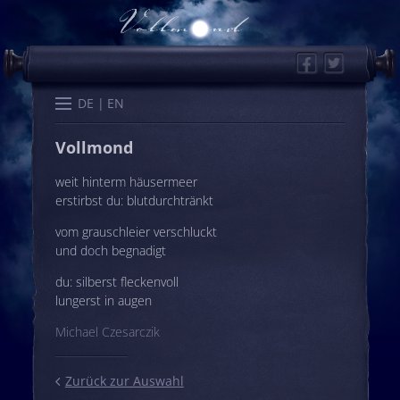
Facebook
Twitter
Start
Kalender
Memo
Wissen
Worte
Karten
DE
EN
Vollmond
weit hinterm häusermeer
erstirbst du: blutdurchtränkt
vom grauschleier verschluckt
und doch begnadigt
du: silberst fleckenvoll
lungerst in augen
Michael Czesarczik
Zurück zur Auswahl