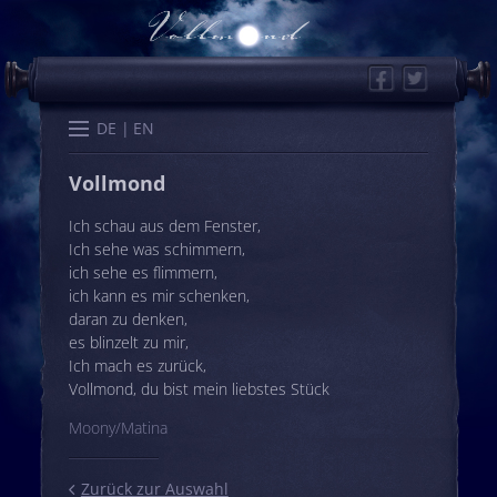
Facebook
Twitter
Start
Kalender
Memo
Wissen
Worte
Karten
DE
EN
Vollmond
Ich schau aus dem Fenster,
Ich sehe was schimmern,
ich sehe es flimmern,
ich kann es mir schenken,
daran zu denken,
es blinzelt zu mir,
Ich mach es zurück,
Vollmond, du bist mein liebstes Stück
Moony/Matina
Zurück zur Auswahl