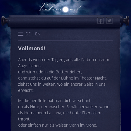
Facebook
Twitter
Start
Kalender
Memo
Wissen
Worte
Karten
DE
EN
Vollmond!
Abends wenn der Tag ergraut, alle Farben unsrem
Auge fliehen,
und wir müde in die Betten ziehen,
dann stehst du auf der Bühne im Theater Nacht,
ziehst uns in Welten, wo ein andrer Geist in uns
erwacht!
Mit keiner Rolle hat man dich verschont,
ob als Hirte, der zwischen Schäfchenwolken wohnt,
als Herrscherin La Luna, die heute über allem
thront,
oder einfach nur als weiser Mann im Mond.