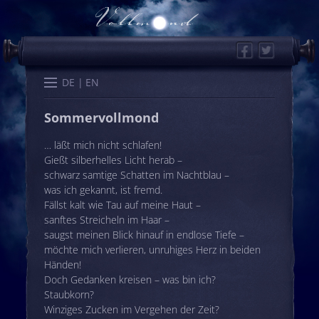
Facebook
Twitter
Start
Kalender
Memo
Wissen
Worte
Karten
DE
EN
Sommervollmond
… läßt mich nicht schlafen!
Gießt silberhelles Licht herab –
schwarz samtige Schatten im Nachtblau –
was ich gekannt, ist fremd.
Fällst kalt wie Tau auf meine Haut –
sanftes Streicheln im Haar –
saugst meinen Blick hinauf in endlose Tiefe –
möchte mich verlieren, unruhiges Herz in beiden
Händen!
Doch Gedanken kreisen – was bin ich?
Staubkorn?
Winziges Zucken im Vergehen der Zeit?