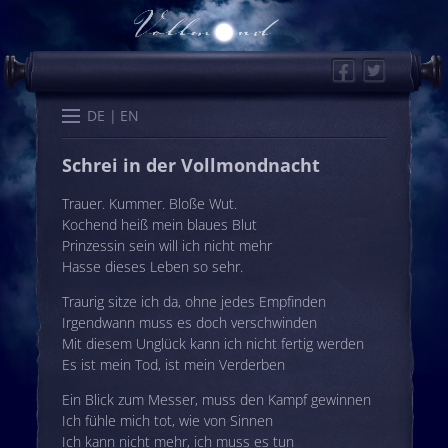
Facebook
Twitter
Start
Kalender
Memo
Wissen
Worte
Karten
DE
EN
Schrei in der Vollmondnacht
Trauer. Kummer. Bloße Wut.
Kochend heiß mein blaues Blut
Prinzessin sein will ich nicht mehr
Hasse dieses Leben so sehr.
Traurig sitze ich da, ohne jedes Empfinden
Irgendwann muss es doch verschwinden
Mit diesem Unglück kann ich nicht fertig werden
Es ist mein Tod, ist mein Verderben
Ein Blick zum Messer, muss den Kampf gewinnen
Ich fühle mich tot, wie von Sinnen
Ich kann nicht mehr, ich muss es tun