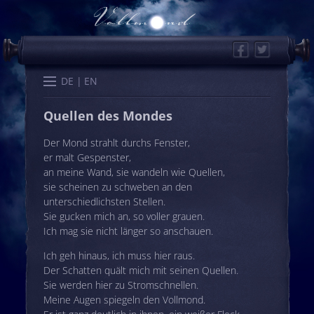
Facebook
Twitter
Start
Kalender
Memo
Wissen
Worte
Karten
DE
EN
Quellen des Mondes
Der Mond strahlt durchs Fenster,
er malt Gespenster,
an meine Wand, sie wandeln wie Quellen,
sie scheinen zu schweben an den
unterschiedlichsten Stellen.
Sie gucken mich an, so voller grauen.
Ich mag sie nicht länger so anschauen.
Ich geh hinaus, ich muss hier raus.
Der Schatten quält mich mit seinen Quellen.
Sie werden hier zu Stromschnellen.
Meine Augen spiegeln den Vollmond.