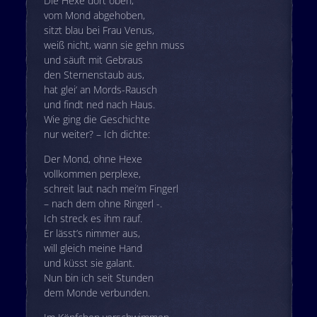
Die Hexe dort oben,
vom Mond abgehoben,
sitzt blau bei Frau Venus,
weiß nicht, wann sie gehn muss
und säuft mit Gebraus
den Sternenstaub aus,
hat glei‘ an Mords-Rausch
und findt ned nach Haus.
Wie ging die Geschichte
nur weiter? – Ich dichte:
Der Mond, ohne Hexe
vollkommen perplexe,
schreit laut nach mei’m Fingerl
– nach dem ohne Ringerl -.
Ich streck es ihm rauf.
Er lässt’s nimmer aus,
will gleich meine Hand
und küsst sie galant.
Nun bin ich seit Stunden
dem Monde verbunden.