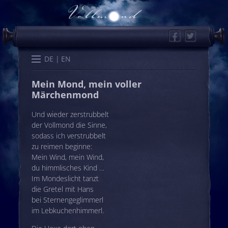
Facebook
Twitter
Start
Kalender
Memo
Wissen
Worte
Karten
DE
EN
Mein Mond, mein voller
Märchenmond
Und wieder zerstrubbelt
der Vollmond die Sinne,
sodass ich verstrubbelt
zu reimen beginne:
Mein Wind, mein Wind,
du himmlisches Kind …
Im Mondeslicht tanzt
die Gretel mit Hans
bei Sternengeglimmerl
im Lebkuchenhimmerl.