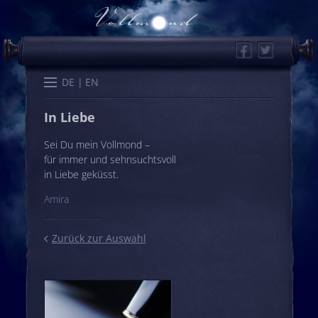
Facebook
Twitter
Start
Kalender
Memo
Wissen
Worte
Karten
DE
EN
In Liebe
Sei Du mein Vollmond –
für immer und sehnsuchtsvoll
in Liebe geküsst.
Amira
Zurück zur Auswahl