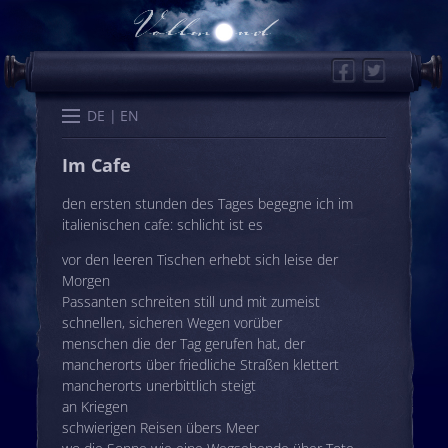
Facebook
Twitter
Start
Kalender
Memo
Wissen
Worte
Karten
DE
EN
Im Cafe
den ersten stunden des Tages begegne ich im
italienischen cafe: schlicht ist es
vor den leeren Tischen erhebt sich leise der
Morgen
Passanten schreiten still und mit zumeist
schnellen, sicheren Wegen vorüber
menschen die der Tag gerufen hat, der
mancherorts über friedliche Straßen klettert
mancherorts unerbittlich steigt
an Kriegen
schwierigen Reisen übers Meer