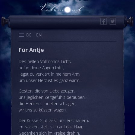
Facebook
Twitter
Start
Kalender
Memo
Wissen
Worte
Karten
DE
EN
Für Antje
Des hellen Vollmonds Licht,
tief in deine Augen trifft,
liegst du verklärt in meinem Arm,
um unser Herz ist es ganz warm.
Gesten, die von Liebe zeugen,
uns jeglichen Zeitgefühls berauben,
die Herzen schneller schlagen,
wir uns zu küssen wagen.
Der Küsse Glut lässt uns erschauern,
im Nacken stellt sich auf das Haar,
Gedanken sich im Kreise dreh´n,