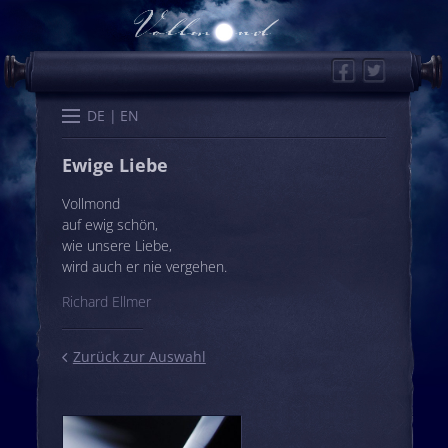
Facebook
Twitter
Start
Kalender
Memo
Wissen
Worte
Karten
DE
EN
Ewige Liebe
Vollmond
auf ewig schön,
wie unsere Liebe,
wird auch er nie vergehen.
Richard Ellmer
Zurück zur Auswahl