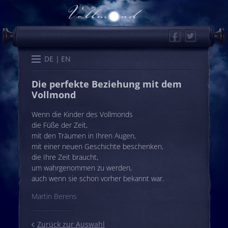
Facebook
Twitter
Start
Kalender
Memo
Wissen
Worte
Karten
DE
EN
Die perfekte Beziehung mit dem
Vollmond
Wenn die Kinder des Vollmonds
die Füße der Zeit,
mit den Träumen in Ihren Augen,
mit einer neuen Geschichte beschenken,
die Ihre Zeit braucht,
um wahrgenommen zu werden,
auch wenn sie schon vorher bekannt war.
Martin Berens
Zurück zur Auswahl