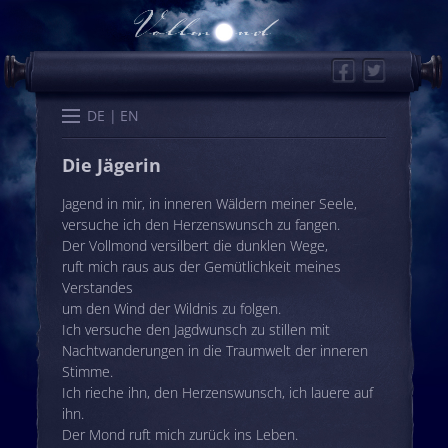
Facebook
Twitter
Start
Kalender
Memo
Wissen
Worte
Karten
DE
EN
Die Jägerin
Jagend in mir, in inneren Wäldern meiner Seele,
versuche ich den Herzenswunsch zu fangen.
Der Vollmond versilbert die dunklen Wege,
ruft mich raus aus der Gemütlichkeit meines
Verstandes
um den Wind der Wildnis zu folgen.
Ich versuche den Jagdwunsch zu stillen mit
Nachtwanderungen in die Traumwelt der inneren
Stimme.
Ich rieche ihn, den Herzenswunsch, ich lauere auf
ihn.
Der Mond ruft mich zurück ins Leben.