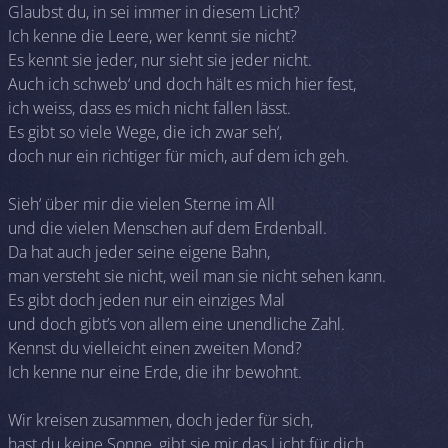
Glaubst du, in sei immer in diesem Licht?
Ich kenne die Leere, wer kennt sie nicht?
Es kennt sie jeder, nur sieht sie jeder nicht.
Auch ich schweb‘ und doch hält es mich hier fest,
ich weiss, dass es mich nicht fallen lässt.
Es gibt so viele Wege, die ich zwar seh‘,
doch nur ein richtiger für mich, auf dem ich geh.
Sieh‘ über mir die vielen Sterne im All
und die vielen Menschen auf dem Erdenball.
Da hat auch jeder seine eigene Bahn,
man versteht sie nicht, weil man sie nicht sehen kann.
Es gibt doch jeden nur ein einziges Mal
und doch gibt’s von allem eine unendliche Zahl.
Kennst du vielleicht einen zweiten Mond?
Ich kenne nur eine Erde, die ihr bewohnt.
Wir kreisen zusammen, doch jeder für sich,
hast du keine Sonne, gibt sie mir das Licht für dich.