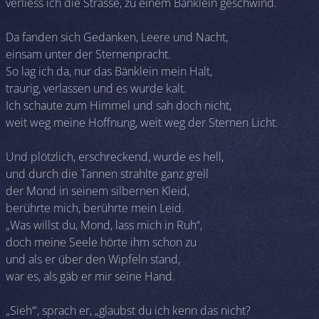
verliess ich die Strasse, zu einem Bänklein geschwind.
Da fanden sich Gedanken, Leere und Nacht,
einsam unter der Sternenpracht.
So lag ich da, nur das Bänklein mein Halt,
traurig, verlassen und es wurde kalt.
Ich schaute zum Himmel und sah doch nicht,
weit weg meine Hoffnung, weit weg der Sternen Licht.
Und plötzlich, erschreckend, wurde es hell,
und durch die Tannen strahlte ganz grell
der Mond in seinem silbernen Kleid,
berührte mich, berührte mein Leid.
„Was willst du, Mond, lass mich in Ruh“,
doch meine Seele hörte ihm schon zu
und als er über den Wipfeln stand,
war es, als gäb er mir seine Hand.
„Sieh‘“, sprach er, „glaubst du ich kenn das nicht?