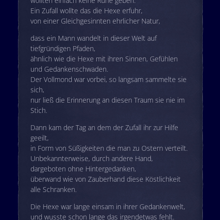
wollten einfach keine Ruhe geben.
Ein Zufall wollte das die Hexe erfuhr,
von einer Gleichgesinnten ehrlicher Natur,
dass ein Mann wandelt in dieser Welt auf
tiefgründigen Pfaden,
ähnlich wie die Hexe mit ihren Sinnen, Gefühlen
und Gedankenschwaden.
Der Vollmond war vorbei, so langsam sammelte sie
sich,
nur ließ die Erinnerung an diesen Traum sie nie im
Stich.
Dann kam der Tag an dem der Zufall ihr zur Hilfe
geeilt,
in Form von Süßigkeiten die man zu Ostern verteilt.
Unbekannterweise, durch andere Hand,
dargeboten ohne Hintergedanken,
überwand wie von Zauberhand diese Köstlichkeit
alle Schranken.
Die Hexe war lange einsam in ihrer Gedankenwelt,
und wusste schon lange das irgendetwas fehlt.