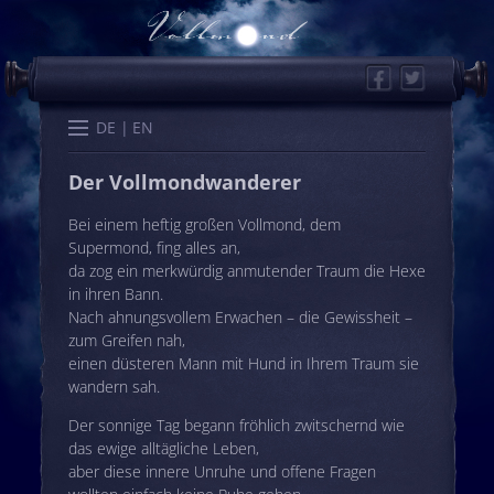
Facebook
Twitter
Start
Kalender
Memo
Wissen
Worte
Karten
DE
EN
Der Vollmondwanderer
Bei einem heftig großen Vollmond, dem
Supermond, fing alles an,
da zog ein merkwürdig anmutender Traum die Hexe
in ihren Bann.
Nach ahnungsvollem Erwachen – die Gewissheit –
zum Greifen nah,
einen düsteren Mann mit Hund in Ihrem Traum sie
wandern sah.
Der sonnige Tag begann fröhlich zwitschernd wie
das ewige alltägliche Leben,
aber diese innere Unruhe und offene Fragen