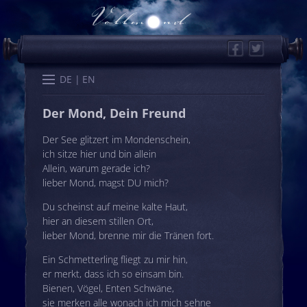
Facebook
Twitter
Start
Kalender
Memo
Wissen
Worte
Karten
DE
EN
Der Mond, Dein Freund
Der See glitzert im Mondenschein,
ich sitze hier und bin allein
Allein, warum gerade ich?
lieber Mond, magst DU mich?
Du scheinst auf meine kalte Haut,
hier an diesem stillen Ort,
lieber Mond, brenne mir die Tränen fort.
Ein Schmetterling fliegt zu mir hin,
er merkt, dass ich so einsam bin.
Bienen, Vögel, Enten Schwäne,
sie merken alle wonach ich mich sehne