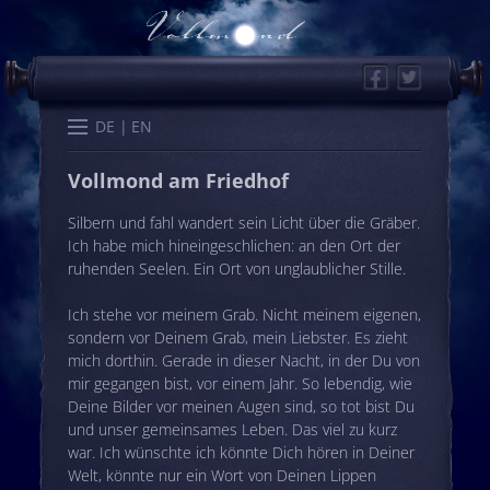
Facebook
Twitter
Start
Kalender
Memo
Wissen
Worte
Karten
DE
EN
Vollmond am Friedhof
Silbern und fahl wandert sein Licht über die Gräber.
Ich habe mich hineingeschlichen: an den Ort der
ruhenden Seelen. Ein Ort von unglaublicher Stille.
Ich stehe vor meinem Grab. Nicht meinem eigenen,
sondern vor Deinem Grab, mein Liebster. Es zieht
mich dorthin. Gerade in dieser Nacht, in der Du von
mir gegangen bist, vor einem Jahr. So lebendig, wie
Deine Bilder vor meinen Augen sind, so tot bist Du
und unser gemeinsames Leben. Das viel zu kurz
war. Ich wünschte ich könnte Dich hören in Deiner
Welt, könnte nur ein Wort von Deinen Lippen