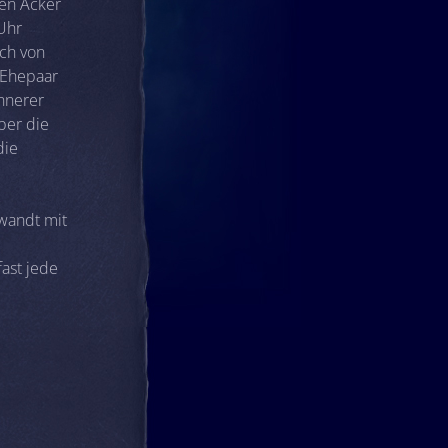
den Acker
 Uhr
ich von
n Ehepaar
innerer
ber die
die
rwandt mit
ast jede