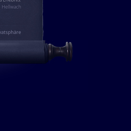
Hellwach
vatsphäre