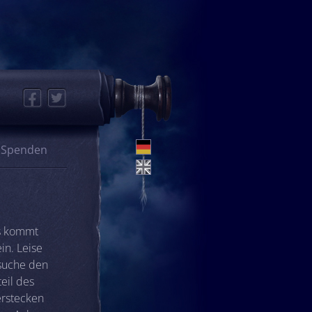
Facebook
Twitter
Spenden
es kommt
in. Leise
 suche den
eil des
erstecken