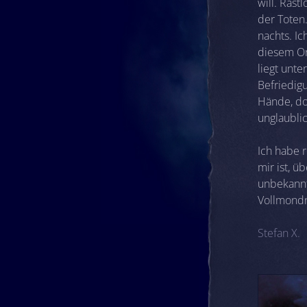
will. Rast
der Toten.
nachts. I
diesem Ort
liegt unte
Befriedig
Hände, do
unglaublic
Ich habe 
mir ist, 
unbekannt
Vollmondn
Stefan X.