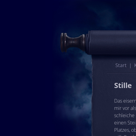
Start
Stille
Das eiser
mir vor a
schleiche
einen Ste
Platzes, 