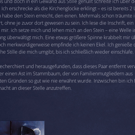
los und doch in ein Gewand aus Stille gehüllt schreite ich über 
 Ich erschrecke als die Kirchenglocke erklingt – es ist bereits 2
ch habe den Stein erreicht, den einen. Mehrmals schon träumte 
, ohne je zuvor dort gewesen zu sein. Ich lese die Inschrift, ei
r mir. ich setze mich und lehen mich an den Stein – eine Welle 
ung überwältigt mich. Eine etwas größere Spinne krabbelt mir ü
ch merkwürdigerweise empfinde ich keinen Ekel. Ich genieße 
he Stille die mich umgibt, bis ich schließlich wieder einschlafe.
recherchiert und herausgefunden, dass dieses Paar entfernt ve
über einen Ast im Stammbaum, der von Familienmutgliedern aus
en Gründen so gut wie nie erwähnt wurde. Inzwischen bin ich f
acht an dieser Stelle anzutreffen.