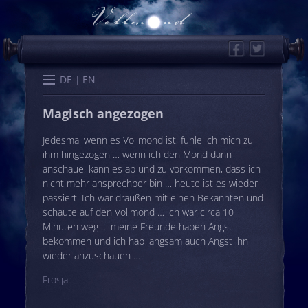
Facebook
Twitter
Start
Kalender
Memo
Wissen
Worte
Karten
DE
EN
Magisch angezogen
Jedesmal wenn es Vollmond ist, fühle ich mich zu
ihm hingezogen … wenn ich den Mond dann
anschaue, kann es ab und zu vorkommen, dass ich
nicht mehr ansprechber bin … heute ist es wieder
passiert. Ich war draußen mit einen Bekannten und
schaute auf den Vollmond … ich war circa 10
Minuten weg … meine Freunde haben Angst
bekommen und ich hab langsam auch Angst ihn
wieder anzuschauen …
Frosja