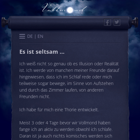
Facebook
Twitter
Start
Kalender
Memo
Wissen
Worte
Karten
DE
EN
Es ist seltsam …
Ich weiß nicht so genau ob es Illusion oder Realität
ist. Ich werde von manchen meiner Freunde darauf
hingewiesen, dass ich im Schlaf rede oder mich
teilweise sogar bewege, im Sinne von Aufstehen
und durch das Zimmer laufen, von anderen
Freunden nicht.
Ich habe für mich eine Thorie entwickelt.
Meist 3 oder 4 Tage bevor wir Vollmond haben
fange ich an aktiv zu werden obwohl ich schlafe.
Daran ist ja auch nichts komisches werden sich