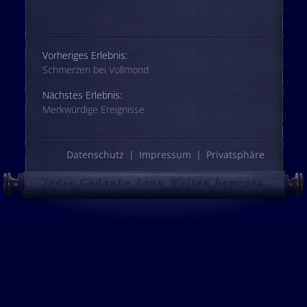
Beitrags-Navigation
Vorheriges Erlebnis:
Schmerzen bei Vollmond
Nächstes Erlebnis:
Merkwürdige Ereignisse
Datenschutz
Impressum
Privatsphäre