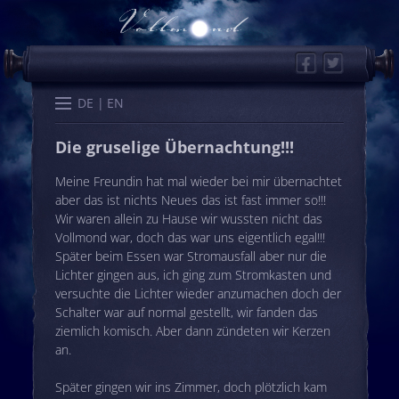
Facebook
Twitter
Start
Kalender
Memo
Wissen
Worte
Karten
DE
EN
Die gruselige Übernachtung!!!
Meine Freundin hat mal wieder bei mir übernachtet
aber das ist nichts Neues das ist fast immer so!!!
Wir waren allein zu Hause wir wussten nicht das
Vollmond war, doch das war uns eigentlich egal!!!
Später beim Essen war Stromausfall aber nur die
Lichter gingen aus, ich ging zum Stromkasten und
versuchte die Lichter wieder anzumachen doch der
Schalter war auf normal gestellt, wir fanden das
ziemlich komisch. Aber dann zündeten wir Kerzen
an.
Später gingen wir ins Zimmer, doch plötzlich kam