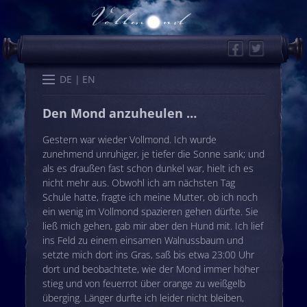
Facebook
Twitter
Start
Kalender
Memo
Wissen
Worte
Karten
DE
EN
Den Mond anzuheulen …
Gestern war wieder Vollmond. Ich wurde
zunehmend unruhiger, je tiefer die Sonne sank; und
als es draußen fast schon dunkel war, hielt ich es
nicht mehr aus. Obwohl ich am nächsten Tag
Schule hatte, fragte ich meine Mutter, ob ich noch
ein wenig im Vollmond spazieren gehen dürfte. Sie
ließ mich gehen, gab mir aber den Hund mit. Ich lief
ins Feld zu einem einsamen Walnussbaum und
setzte mich dort ins Gras, saß bis etwa 23:00 Uhr
dort und beobachtete, wie der Mond immer höher
stieg und von feuerrot über orange zu weißgelb
überging. Länger durfte ich leider nicht bleiben,