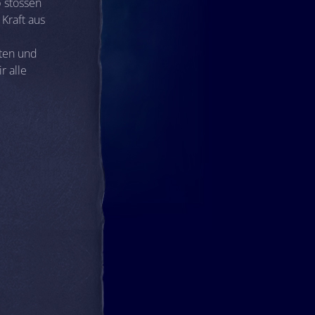
 stossen
Kraft aus
hten und
r alle