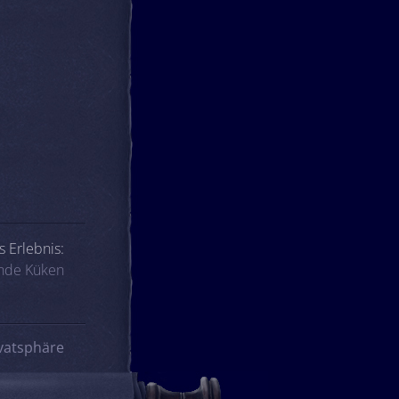
 Erlebnis:
nde Küken
vatsphäre