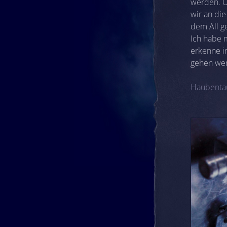
werden. U
wir an di
dem All g
Ich habe 
erkenne i
gehen we
Haubenta