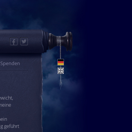
Facebook
Twitter
Spenden
wicht,
 meine
mein
ig geführt