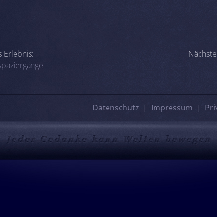
-Navigation
 Erlebnis:
Nächstes
spaziergänge
Datenschutz
Impressum
Pri