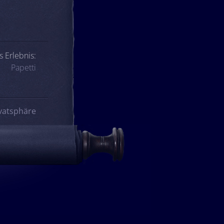
 Erlebnis:
Papetti
vatsphäre