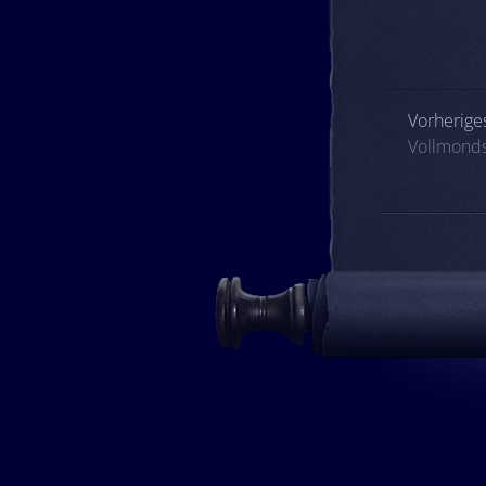
Beitrags
Vorheriges
Vollmond