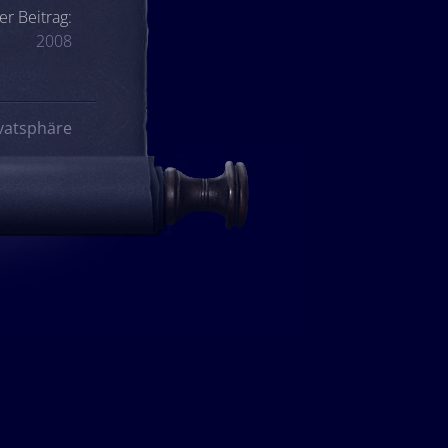
er Beitrag:
2008
vatsphäre