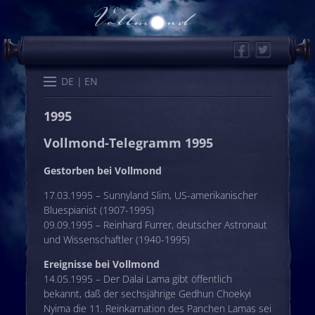
Facebook
Twitter
Start
Kalender
Memo
Wissen
Worte
Karten
DE
EN
1995
Vollmond-Telegramm 1995
Gestorben bei Vollmond
17.03.1995 – Sunnyland Slim, US-amerikanischer
Bluespianist (1907-1995)
09.09.1995 – Reinhard Furrer, deutscher Astronaut
und Wissenschaftler (1940-1995)
Ereignisse bei Vollmond
14.05.1995 – Der Dalai Lama gibt öffentlich
bekannt, daß der sechsjährige Gedhun Choekyi
Nyima die 11. Reinkarnation des Panchen Lamas sei