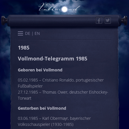
Facebook
Twitter
Start
Kalender
Memo
Wissen
Worte
Karten
DE
EN
1985
Vollmond-Telegramm 1985
Geboren bei Vollmond
05.02.1985 – Cristiano Ronaldo, portugiesischer
Fußballspieler
27.12.1985 – Thomas Ower, deutscher Eishockey-
Torwart
Gestorben bei Vollmond
03.06.1985 – Karl Obermayr, bayerischer
Volksschauspieler (1930-1985)