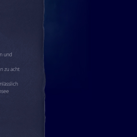
en und
en zu acht
lässlich
nsee