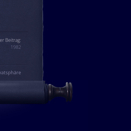
er Beitrag:
1982
vatsphäre