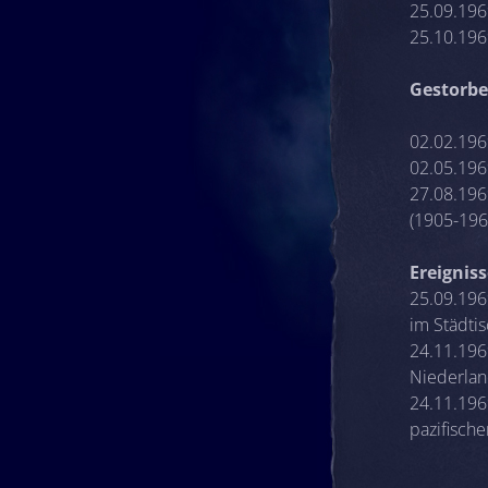
25.09.1969
25.10.196
Gestorbe
02.02.1969
02.05.196
27.08.1969
(1905-196
Ereignis
25.09.196
im Städti
24.11.196
Niederla
24.11.196
pazifisch