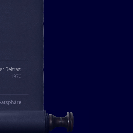
er Beitrag:
1970
vatsphäre