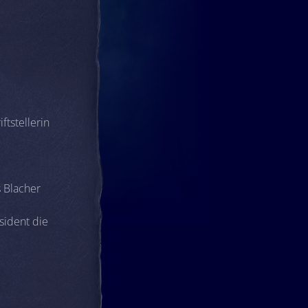
ftstellerin
 Blacher
sident die