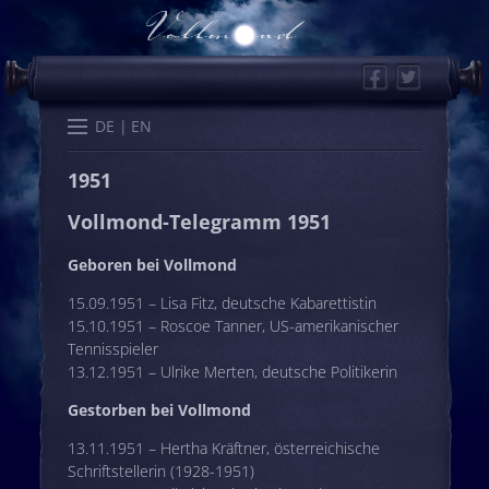
Facebook
Twitter
Start
Kalender
Memo
Wissen
Worte
Karten
DE
EN
1951
Vollmond-Telegramm 1951
Geboren bei Vollmond
15.09.1951 – Lisa Fitz, deutsche Kabarettistin
15.10.1951 – Roscoe Tanner, US-amerikanischer
Tennisspieler
13.12.1951 – Ulrike Merten, deutsche Politikerin
Gestorben bei Vollmond
13.11.1951 – Hertha Kräftner, österreichische
Schriftstellerin (1928-1951)