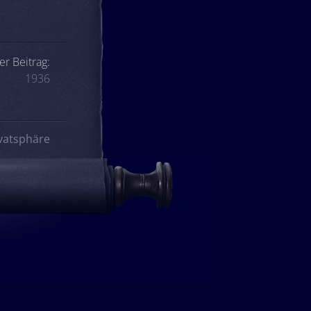
er Beitrag:
1936
vatsphäre