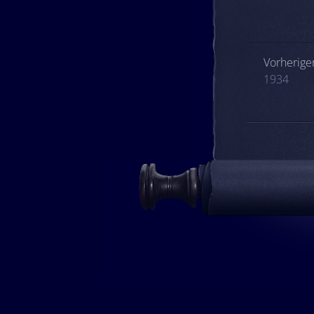
Beitrags
Vorheriger
1934