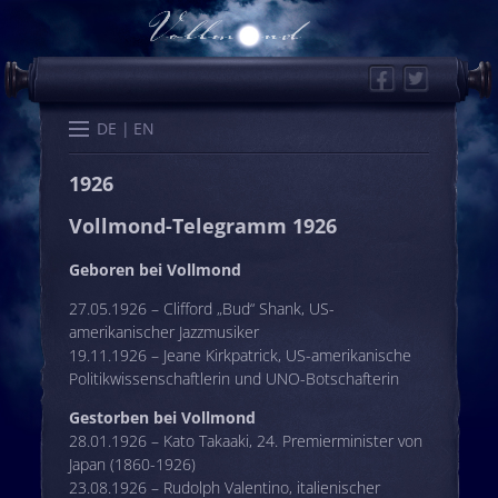
Facebook
Twitter
Start
Kalender
Memo
Wissen
Worte
Karten
DE
EN
1926
Vollmond-Telegramm 1926
Geboren bei Vollmond
27.05.1926 – Clifford „Bud“ Shank, US-
amerikanischer Jazzmusiker
19.11.1926 – Jeane Kirkpatrick, US-amerikanische
Politikwissenschaftlerin und UNO-Botschafterin
Gestorben bei Vollmond
28.01.1926 – Kato Takaaki, 24. Premierminister von
Japan (1860-1926)
23.08.1926 – Rudolph Valentino, italienischer