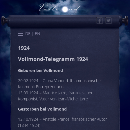
Facebook
Twitter
Start
Kalender
Memo
Wissen
Worte
Karten
DE
EN
1924
Vollmond-Telegramm 1924
Geboren bei Vollmond
20.02.1924 – Gloria Vanderbilt, amerikanische
Kosmetik Entrepreneurin
13.09.1924 – Maurice Jarre, französischer
Komponist, Vater von Jean-Michel Jarre
Gestorben bei Vollmond
12.10.1924 – Anatole France, französischer Autor
(1844-1924)